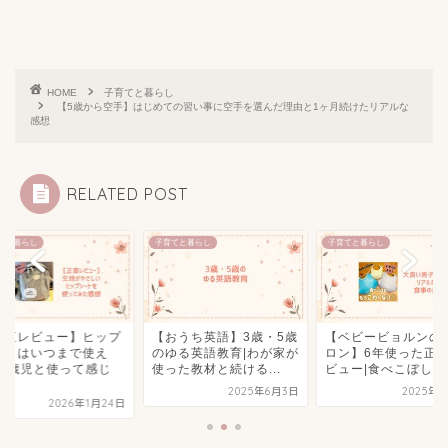
HOME
子育てと暮らし
【5歳から空手】はじめての習い事に空手を選んだ理由と1ヶ月続けたリアルな
感想
RELATED POST
てと暮らし
子育てと暮らし
子育てと暮らし
正直レビュー】ヒップ
【おうち英語】3歳・5歳
【ベビービョルンの
ートはいつまで使え
のゆる英語教育|わが家が
ロン】6年使った正
?2歳児と使って感じ
使った教材と続ける...
ビュー|食べこぼし対策
.
2025年6月3日
2025年5
2026年1月24日